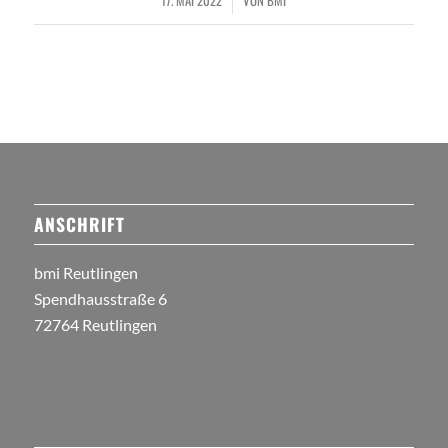
17. MAI 2022
VON
BMI
/
ANSCHRIFT
bmi Reutlingen
Spendhausstraße 6
72764 Reutlingen